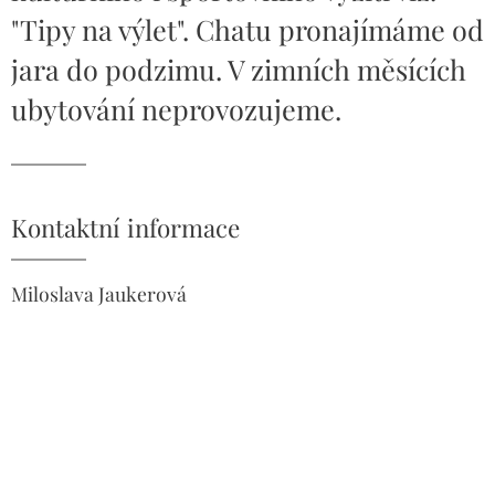
"Tipy na výlet". Chatu pronajímáme od
jara do podzimu. V zimních měsících
ubytování neprovozujeme.
Kontaktní informace
Miloslava Jaukerová
Příčná 10
České Budějovice
370 01
Česká republika